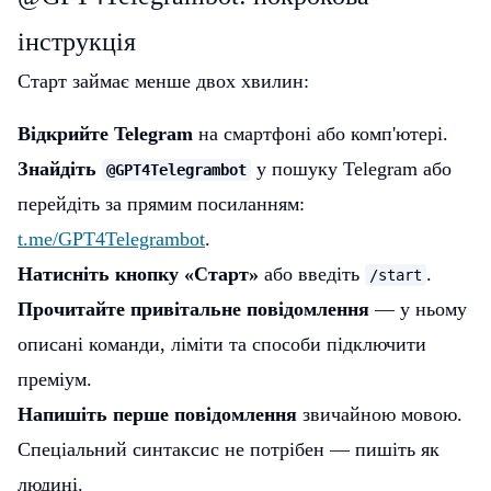
інструкція
Старт займає менше двох хвилин:
Відкрийте Telegram
на смартфоні або комп'ютері.
Знайдіть
у пошуку Telegram або
@GPT4Telegrambot
перейдіть за прямим посиланням:
t.me/GPT4Telegrambot
.
Натисніть кнопку «Старт»
або введіть
.
/start
Прочитайте привітальне повідомлення
— у ньому
описані команди, ліміти та способи підключити
преміум.
Напишіть перше повідомлення
звичайною мовою.
Спеціальний синтаксис не потрібен — пишіть як
людині.