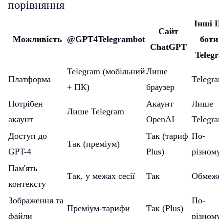
порівняння
Інші 
Сайт
Можливість
@GPT4Telegrambot
боти
ChatGPT
Teleg
Telegram (мобільний
Лише
Платформа
Telegr
+ ПК)
браузер
Потрібен
Акаунт
Лише
Лише Telegram
акаунт
OpenAI
Telegr
Доступ до
Так (тариф
По-
Так (преміум)
GPT-4
Plus)
різном
Пам'ять
Так, у межах сесії
Так
Обмеж
контексту
Зображення та
По-
Преміум-тарифи
Так (Plus)
файли
різном