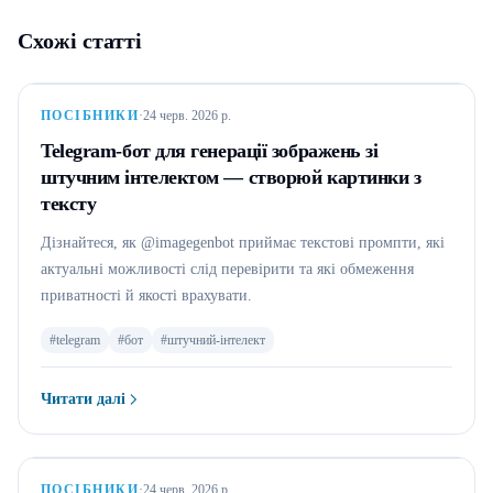
Схожі статті
ПОСІБНИКИ
·
24 черв. 2026 р.
Telegram-бот для генерації зображень зі
штучним інтелектом — створюй картинки з
тексту
Дізнайтеся, як @imagegenbot приймає текстові промпти, які
актуальні можливості слід перевірити та які обмеження
приватності й якості врахувати.
#
telegram
#
бот
#
штучний-інтелект
Читати далі
:
Telegram-бот для генерації зображень зі штучним інтелектом
ПОСІБНИКИ
·
24 черв. 2026 р.