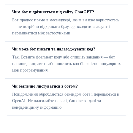
Чим бот відрізняється від сайту ChatGPT?
Бот працює прямо в месенджері, яким ви вже користуєтесь
— не потрібно відкривати браузер, входити в акаунт і
перемикатися між застосунками.
Чи може бот писати та налагоджувати код?
Так. Вставте фрагмент коду або опишіть завдання — бот
напише, виправить або пояснить код більшістю популярних
мов програмування.
Чи безпечно листуватися з ботом?
Повідомлення обробляються бекендом бота і передаються в
OpenAI. Не надсилайте паролі, банківські дані та
конфіденційну інформацію.