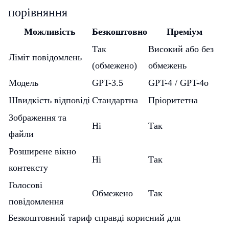
порівняння
Можливість
Безкоштовно
Преміум
Так
Високий або без
Ліміт повідомлень
(обмежено)
обмежень
Модель
GPT-3.5
GPT-4 / GPT-4o
Швидкість відповіді
Стандартна
Пріоритетна
Зображення та
Ні
Так
файли
Розширене вікно
Ні
Так
контексту
Голосові
Обмежено
Так
повідомлення
Безкоштовний тариф справді корисний для