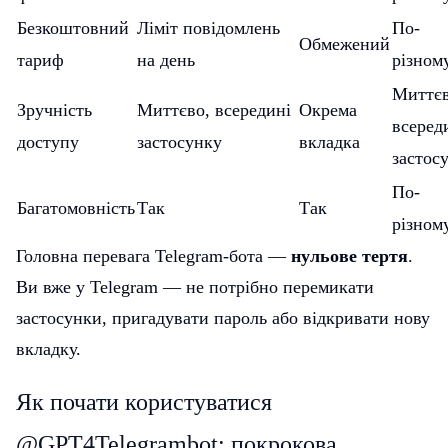
Безкоштовний
Ліміт повідомлень
По-
Обмежений
тариф
на день
різном
Миттєв
Зручність
Миттєво, всередині
Окрема
всеред
доступу
застосунку
вкладка
застос
По-
Багатомовність
Так
Так
різном
Головна перевага Telegram-бота —
нульове тертя
.
Ви вже у Telegram — не потрібно перемикати
застосунки, пригадувати пароль або відкривати нову
вкладку.
Як почати користуватися
@GPT4Telegrambot: покрокова