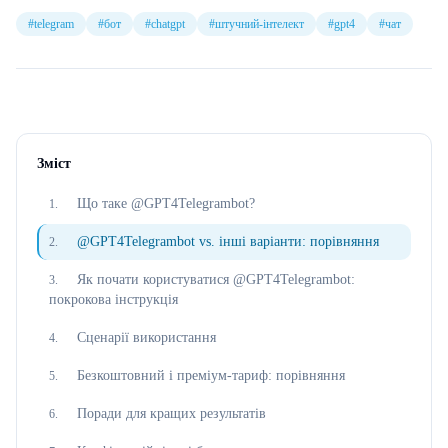
#
telegram
#
бот
#
chatgpt
#
штучний-інтелект
#
gpt4
#
чат
Зміст
Що таке @GPT4Telegrambot?
1
.
@GPT4Telegrambot vs. інші варіанти: порівняння
2
.
Як почати користуватися @GPT4Telegrambot:
3
.
покрокова інструкція
Сценарії використання
4
.
Безкоштовний і преміум-тариф: порівняння
5
.
Поради для кращих результатів
6
.