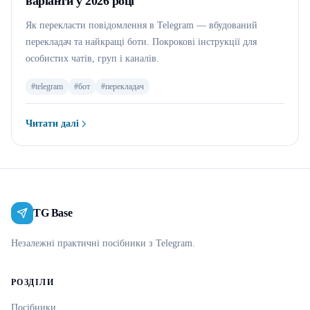
варіанти у 2026 році
Як перекласти повідомлення в Telegram — вбудований
перекладач та найкращі боти. Покрокові інструкції для
особистих чатів, груп і каналів.
#
telegram
#
бот
#
перекладач
Читати далі
:
Бот-перекладач для Telegram: найкращі варіанти у 2026 році
TG Base
Незалежні практичні посібники з Telegram.
РОЗДІЛИ
Посібники