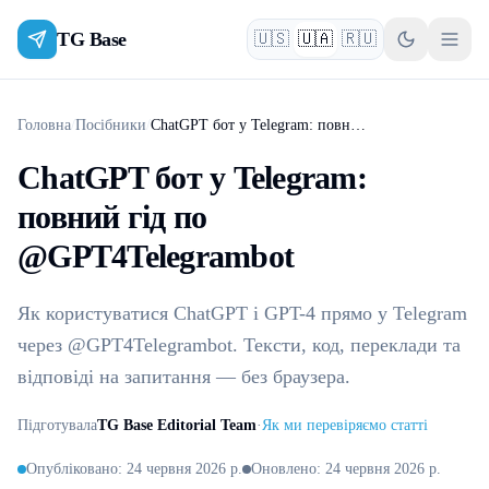
TG Base
🇺🇸
🇺🇦
🇷🇺
English
Українська
Русский
Головна
/
Посібники
/
ChatGPT бот у Telegram: повний гід по @GPT4Telegrambot
ChatGPT бот у Telegram:
повний гід по
@GPT4Telegrambot
Як користуватися ChatGPT і GPT-4 прямо у Telegram
через @GPT4Telegrambot. Тексти, код, переклади та
відповіді на запитання — без браузера.
Підготувала
TG Base Editorial Team
·
Як ми перевіряємо статті
Опубліковано
:
24 червня 2026 р.
Оновлено
:
24 червня 2026 р.