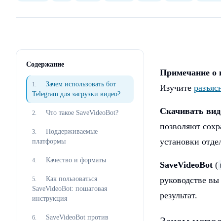
Содержание
Примечание о 
Зачем использовать бот
1
.
Изучите
разъяс
Telegram для загрузки видео?
Скачивать виде
Что такое SaveVideoBot?
2
.
позволяют сохра
Поддерживаемые
3
.
установки отде
платформы
Качество и форматы
4
.
SaveVideoBot
(
Как пользоваться
руководстве вы
5
.
SaveVideoBot: пошаговая
результат.
инструкция
SaveVideoBot против
6
.