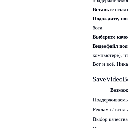
поддерживаемо
Вставьте ссылк
Подождите, пок
бота.
Выберите каче
Видеофайл поя
компьютере), чт
Вот и всё. Ника
SaveVideoBo
Возмож
Поддерживаемы
Реклама / всп
Выбор качества