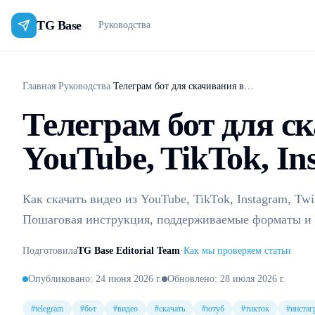
TG Base
Руководства
Главная
/
Руководства
/
Телеграм бот для скачивания видео - YouTube, TikTok, Instagram и другие
Телеграм бот для ск
YouTube, TikTok, In
Как скачать видео из YouTube, TikTok, Instagram, Twi
Пошаговая инструкция, поддерживаемые форматы и 
Подготовила
TG Base Editorial Team
·
Как мы проверяем статьи
Опубликовано
:
24 июня 2026 г.
Обновлено
:
28 июля 2026 г.
#
telegram
#
бот
#
видео
#
скачать
#
ютуб
#
тикток
#
инстаг