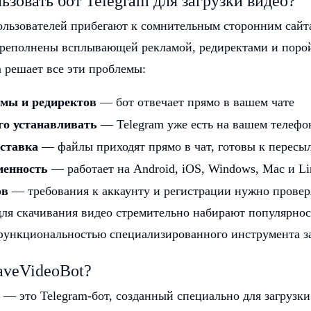
ьзовать бот Telegram для загрузки видео?
льзователей прибегают к сомнительным сторонним сайта
ереполнены всплывающей рекламой, редиректами и порой
m решает все эти проблемы:
мы и редиректов
— бот отвечает прямо в вашем чате
го устанавливать
— Telegram уже есть на вашем телефо
ставка
— файлы приходят прямо в чат, готовы к пересы
менность
— работает на Android, iOS, Windows, Mac и Li
ов
— требования к аккаунту и регистрации нужно провер
для скачивания видео стремительно набирают популярнос
функциональностью специализированного инструмента за
aveVideoBot?
— это Telegram-бот, созданный специально для загрузк