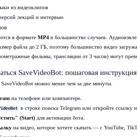
ыки из видеоклипов
версий лекций и интервью
лов
ются в формате
MP4
в большинстве случаев. Аудиоизвл
азмер файла до 2 ГБ, поэтому большинство видео загруж
нометражные фильмы, трансляции от 3 часов) могут прев
аться SaveVideoBot: пошаговая инструкция
с SaveVideoBot можно менее чем за две минуты.
gram
на телефоне или компьютере.
в строке поиска Telegram или откройте ссылку
VideoBot
тить" (Start)
для активации бота.
ылку
на видео, которое хотите скачать — с YouTube, TikT