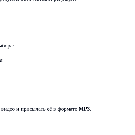
ыбора:
я
 видео и присылать её в формате
MP3
.