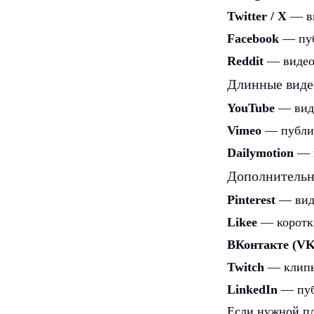
Twitter / X
— ви
Facebook
— пуб
Reddit
— видеоп
Длинные виде
YouTube
— виде
Vimeo
— публич
Dailymotion
— в
Дополнитель
Pinterest
— вид
Likee
— коротк
ВКонтакте (VK
Twitch
— клипы
LinkedIn
— пуб
Если нужной пл