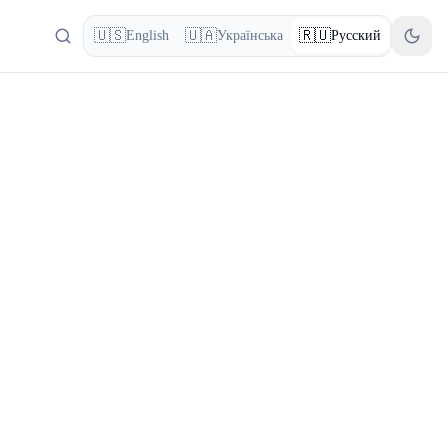
🇺🇸
🇺🇦
🇷🇺
English
Українська
Русский