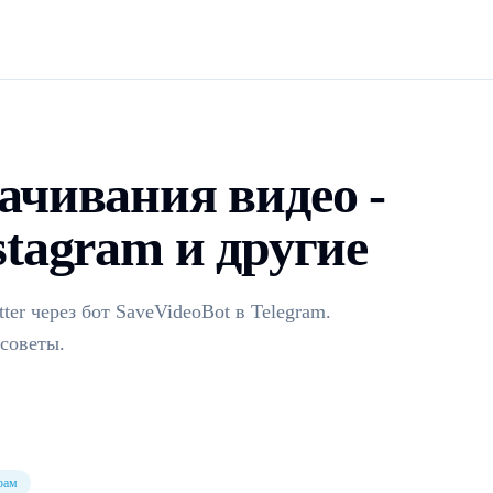
ачивания видео -
stagram и другие
tter через бот SaveVideoBot в Telegram.
советы.
рам