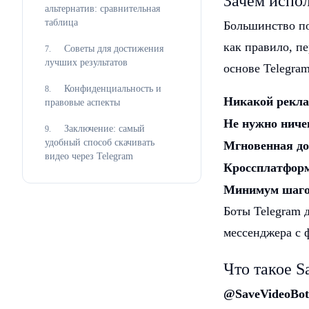
Зачем испол
альтернатив: сравнительная
таблица
Большинство по
как правило, п
Советы для достижения
7
.
лучших результатов
основе Telegra
Конфиденциальность и
8
.
Никакой рекла
правовые аспекты
Не нужно ниче
Заключение: самый
9
.
удобный способ скачивать
Мгновенная до
видео через Telegram
Кроссплатфор
Минимум шаг
Боты Telegram 
мессенджера с 
Что такое S
@SaveVideoBot