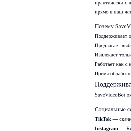
практически с 
прямо в ваш ча
Почему SaveVi
Поддерживает о
Предлагает выб
Извлекает толь
Работает как с
Время обработк
Поддержив
SaveVideoBot о
Социальные се
TikTok
— скачив
Instagram
— Ree