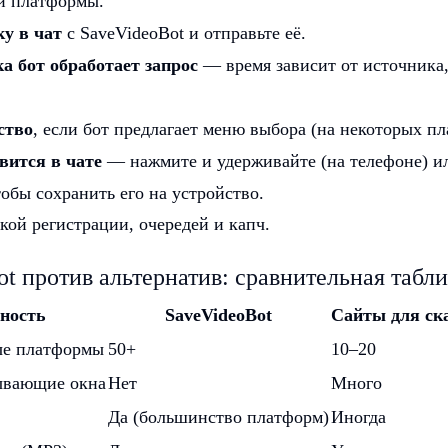
й платформы.
у в чат
с SaveVideoBot и отправьте её.
а бот обработает запрос
— время зависит от источника,
ство
, если бот предлагает меню выбора (на некоторых пл
вится в чате
— нажмите и удерживайте (на телефоне) и
обы сохранить его на устройство.
кой регистрации, очередей и капч.
t против альтернатив: сравнительная табл
ность
SaveVideoBot
Сайты для ск
е платформы
50+
10–20
лывающие окна
Нет
Много
Да (большинство платформ)
Иногда