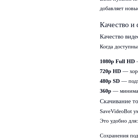
добавляет новы
Качество и
Качество виде
Когда доступны
1080p Full HD
—
720p HD
— хоро
480p SD
— подх
360p
— минимал
Скачивание то
SaveVideoBot у
Это удобно для:
Сохранения под