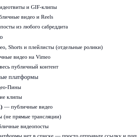
деотвиты и GIF-клипы
личные видео и Reels
осты из любого сабреддита
о
о, Shorts и плейлисты (отдельные ролики)
ные видео на Vimeo
есь публичный контент
ные платформы
ео-Пины
ие клипы
)
— публичные видео
 (не прямые трансляции)
личные видеопосты
атформы нет в списке — просто отправьте ссылку и попр